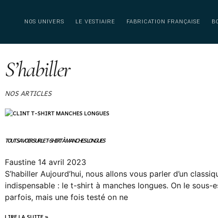
NOS UNIVERS
LE VESTIAIRE
FABRICATION FRANÇAISE
B
S’habiller
NOS ARTICLES
TOUT SAVOIR SUR LE T-SHIRT À MANCHES LONGUES
Faustine
14 avril 2023
S’habiller Aujourd’hui, nous allons vous parler d’un classiq
indispensable : le t-shirt à manches longues. On le sous-
parfois, mais une fois testé on ne
LIRE LA SUITE »