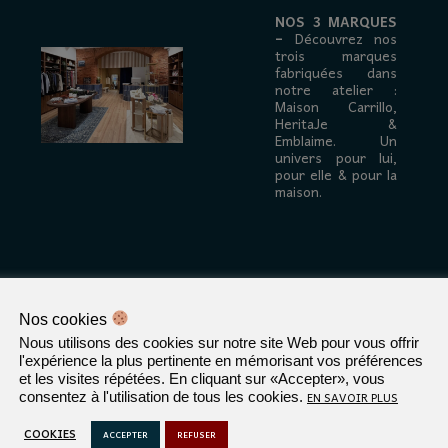
NOS 3 MARQUES
–
Découvrez nos
trois marques
fabriquées dans
notre atelier :
Maison Carrillo,
HeritaJe &
Emblaime. Un
univers pour lui,
pour elle & pour la
maison.
Nos cookies
Nous utilisons des cookies sur notre site Web pour vous offrir
genda du mois
l'expérience la plus pertinente en mémorisant vos préférences
et les visites répétées. En cliquant sur «Accepter», vous
EN SAVOIR PLUS
consentez à l'utilisation de tous les cookies.
AVRIL 2026
COOKIES
ACCEPTER
REFUSER