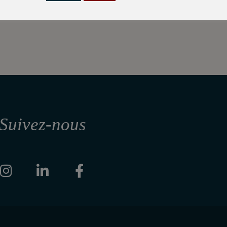
 marque tarnaise
La Cartablière
, maroquinerie responsable,
Suivez-nous