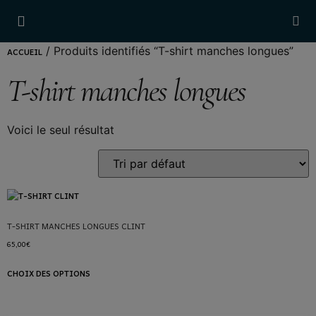
Nos Univers
Le Vestiaire
Notre Histoire
Fabrication Française
Notre Boutique
Visite Atelier
ACCUEIL
/ Produits identifiés “T-shirt manches longues”
T-shirt manches longues
Voici le seul résultat
T-SHIRT MANCHES LONGUES CLINT
65,00
€
CHOIX DES OPTIONS