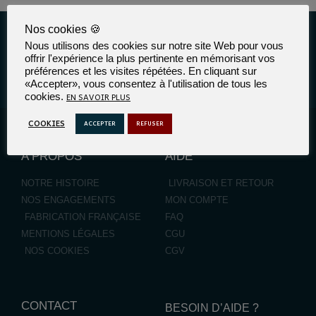
Nos cookies 🍪
Suivez-nous
Nous utilisons des cookies sur notre site Web pour vous
offrir l'expérience la plus pertinente en mémorisant vos
préférences et les visites répétées. En cliquant sur
«Accepter», vous consentez à l'utilisation de tous les
EN SAVOIR PLUS
cookies.
COOKIES
ACCEPTER
REFUSER
A PROPOS
AIDE
NOTRE HISTOIRE
LIVRAISON ET RETOUR
NOS ENGAGEMENTS
MON COMPTE
FABRICATION FRANÇAISE
FAQ
MENTIONS LÉGALES
CGU
NOS COOKIES
CGV
CONTACT
BESOIN D’AIDE ?