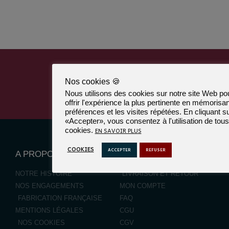
Suivez-nous
Nos cookies 🍪
Nous utilisons des cookies sur notre site Web po
offrir l'expérience la plus pertinente en mémorisa
préférences et les visites répétées. En cliquant s
«Accepter», vous consentez à l'utilisation de tous
EN SAVOIR PLUS
cookies.
COOKIES
ACCEPTER
REFUSER
A PROPOS
AIDE
NOTRE HISTOIRE
LIVRAISON ET RETOUR
NOS ENGAGEMENTS
MON COMPTE
FABRICATION FRANÇAISE
FAQ
MENTIONS LÉGALES
CGU
NOS COOKIES
CGV