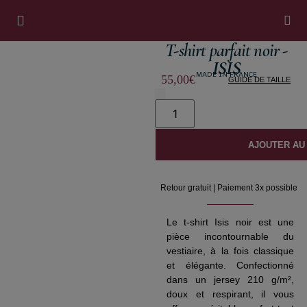
T-shirt parfait noir -
Nos Univers
Le Vestiaire
Notre Histoire
Fabrication Française
Notre Boutique
Visite Atelier
ISIS
MADE IN FRANCE
55,00
€
GUIDE DE TAILLE
AJOUTER AU
Retour gratuit | Paiement 3x possible
Le t-shirt Isis noir est une
pièce incontournable du
vestiaire, à la fois classique
et élégante. Confectionné
dans un jersey 210 g/m²,
doux et respirant, il vous